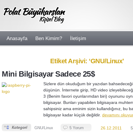
Anasayfa
Ben Kimim?
İletişim
Etiket Arşivi: ‘GNU/Linux’
Mini Bilgisayar Sadece 25$
Sizlere dün okuduğum bir yazıdan bahsedeceğim
düşünün. İnternete girip, HD video izleyebilece
3 (Benim favori oyunlarımdan biri) oyununu oyna
bilgisayar. Bunları yapabilen bilgisayara muhte
sahipsiniz ama eminim sizin kullandığınız, bu
bilgisayar kadar küçük değildir.
devamını okuyu
GNU/Linux
5 Yorum
26.12.2011
5