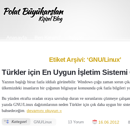
Anasayfa
Ben Kimim?
İletişim
Etiket Arşivi: ‘GNU/Linux’
Türkler için En Uygun İşletim Sistem
Yazının başlığı biraz fazla iddialı görünebilir. Windows çoğu zaman sorun çıka
ülkemizdeki insanların bir çoğunun bilgisayar konusunda çok fazla bilgileri y
Bu yüzden etrafta oradan oraya savrulup duran ve sorunlarını çözmeye çalışan
yazıda GNU/Linux dağıtımlarının neden Türkler için çok daha uygun bir sis
bahsedeceğim.
devamını okuyun »
GNU/Linux
13 Yorum
16.06.2012