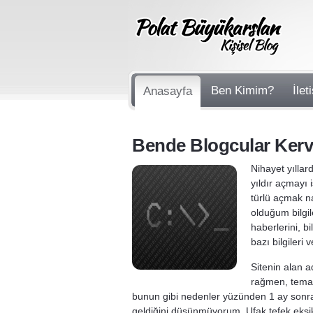
Ben Kimim?
İlet
Anasayfa
Bende Blogcular Kerv
Nihayet yıllar
yıldır açmayı 
türlü açmak n
olduğum bilgil
haberlerini, 
bazı bilgileri
Sitenin alan 
rağmen, tema a
bunun gibi nedenler yüzünden 1 ay sonra
geldiğini düşünmüyorum. Ufak tefek eksik