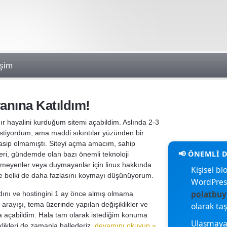
işim
anına Katıldım!
dır hayalini kurduğum sitemi açabildim. Aslında 2-3
istiyordum, ama maddi sıkıntılar yüzünden bir
asip olmamıştı. Siteyi açma amacım, sahip
eri, gündemde olan bazı önemli teknoloji
bilmeyenler veya duymayanlar için linux hakkında
Kişisel 
 ve belki de daha fazlasını koymayı düşünüyorum.
WordPres
polatbuy
adını ve hostingini 1 ay önce almış olmama
rayışı, tema üzerinde yapılan değişiklikler ve
olarak ta
 açabildim. Hala tam olarak istediğim konuma
Ulaşmaya 
likleri de zamanla hallederiz.
devamını okuyun »