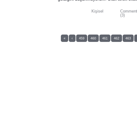
Kişisel
Commen
(3)
«
‹
459
460
461
462
463