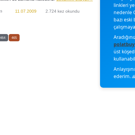
linkleri y
ts
11.07.2009
2.724 kez okundu
nedenle G
bazı eski 
çalışmayab
Aradığını
464
465
polatbuy
üst köşe
kullanabil
Anlayışını
ederim. 