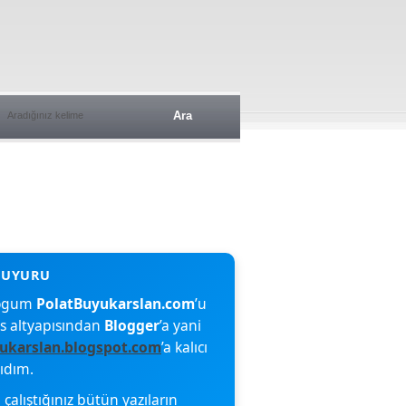
blogum
PolatBuyukarslan.com
’u
s altyapısından
Blogger
’a yani
ukarslan.blogspot.com
’a kalıcı
şıdım.
çalıştığınız bütün yazıların