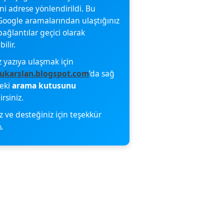
eni adrese yönlendirildi. Bu
oogle aramalarından ulaştığınız
bağlantılar geçici olarak
ilir.
z yazıya ulaşmak için
ukarslan.blogspot.com
’da sağ
deki
arama kutusunu
irsiniz.
z ve desteğiniz için teşekkür
