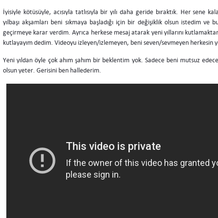
İyisiyle kötüsüyle, acısıyla tatlısıyla bir yılı daha geride bıraktık. Her sene ka
yılbaşı akşamları beni sıkmaya başladığı için bir değişiklik olsun istedim ve bu
geçirmeye karar verdim. Ayrıca herkese mesaj atarak yeni yıllarını kutlamaktan
kutlayayım dedim. Videoyu izleyen/izlemeyen, beni seven/sevmeyen herkesin yeni
Yeni yıldan öyle çok ahım şahım bir beklentim yok. Sadece beni mutsuz edec
olsun yeter. Gerisini ben hallederim.