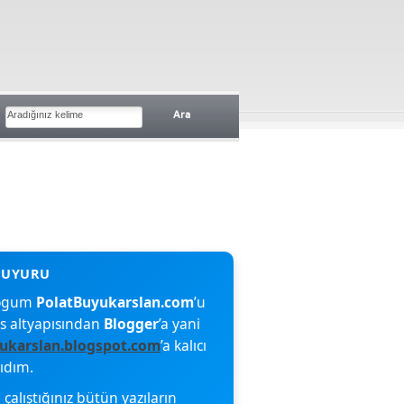
blogum
PolatBuyukarslan.com
’u
s altyapısından
Blogger
’a yani
ukarslan.blogspot.com
’a kalıcı
şıdım.
çalıştığınız bütün yazıların