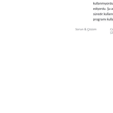
kullanmıyordum
ediyordu. Şu 
süredir kulla
programı kull
Sorun & Çözüm
C
(2