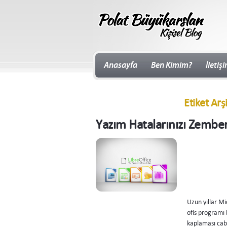
Anasayfa
Ben Kimim?
İletiş
Etiket Arş
Yazım Hatalarınızı Zember
Uzun yıllar Mi
ofis programı 
kaplaması cabas