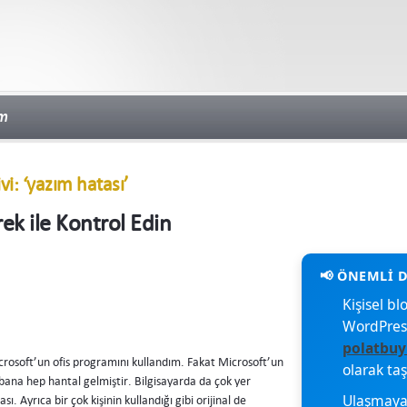
im
ivi: ‘yazım hatası’
ek ile Kontrol Edin
Kişisel 
WordPres
polatbuy
crosoft’un ofis programını kullandım. Fakat Microsoft’un
olarak ta
bana hep hantal gelmiştir. Bilgisayarda da çok yer
Ulaşmaya 
ı. Ayrıca bir çok kişinin kullandığı gibi orijinal de