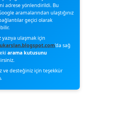
eni adrese yönlendirildi. Bu
oogle aramalarından ulaştığınız
bağlantılar geçici olarak
ilir.
z yazıya ulaşmak için
ukarslan.blogspot.com
’da sağ
deki
arama kutusunu
irsiniz.
z ve desteğiniz için teşekkür
