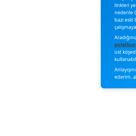
linkleri y
nedenle G
bazı eski 
çalışmayab
Aradığını
polatbuy
üst köşe
kullanabil
Anlayışını
ederim. 