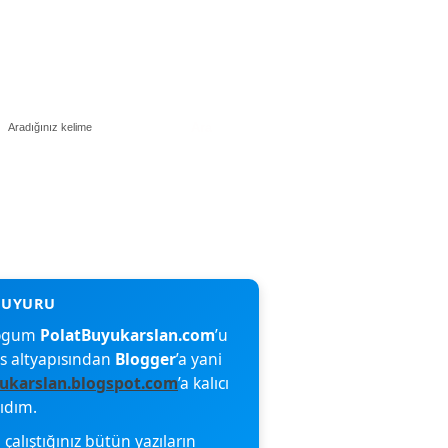
blogum
PolatBuyukarslan.com
’u
s altyapısından
Blogger
’a yani
ukarslan.blogspot.com
’a kalıcı
şıdım.
çalıştığınız bütün yazıların