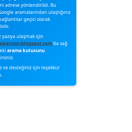
eni adrese yönlendirildi. Bu
oogle aramalarından ulaştığınız
bağlantılar geçici olarak
ilir.
z yazıya ulaşmak için
ukarslan.blogspot.com
’da sağ
deki
arama kutusunu
irsiniz.
z ve desteğiniz için teşekkür
