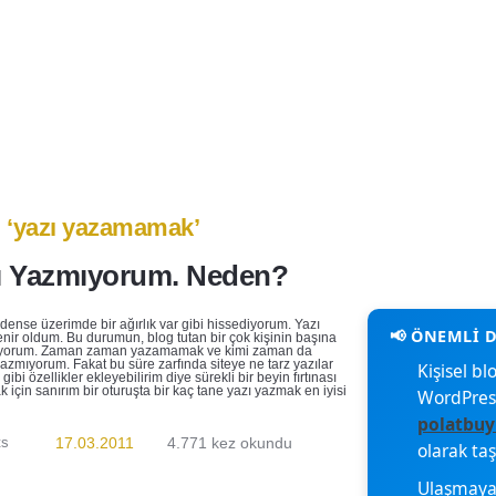
işim
i: ‘yazı yazamamak’
azı Yazmıyorum. Neden?
edense üzerimde bir ağırlık var gibi hissediyorum. Yazı
ir oldum. Bu durumun, blog tutan bir çok kişinin başına
iliyorum. Zaman zaman yazamamak ve kimi zaman da
azmıyorum. Fakat bu süre zarfında siteye ne tarz yazılar
Kişisel 
bi özellikler ekleyebilirim diye sürekli bir beyin fırtınası
 için sanırım bir oturuşta bir kaç tane yazı yazmak en iyisi
WordPres
polatbuy
ts
17.03.2011
4.771 kez okundu
olarak ta
Ulaşmaya 