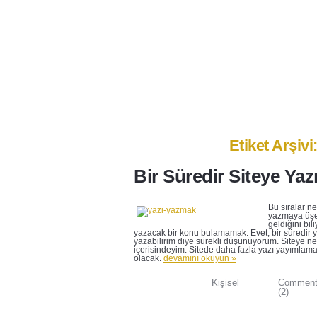
Anasayfa
Ben Kimim?
İlet
Etiket Arşiv
Bir Süredir Siteye Y
Bu sıralar n
yazmaya üşen
geldiğini b
yazacak bir konu bulamamak. Evet, bir süredir y
yazabilirim diye sürekli düşünüyorum. Siteye ne gi
içerisindeyim. Sitede daha fazla yazı yayımlamak
olacak.
devamını okuyun »
Kişisel
Commen
(2)