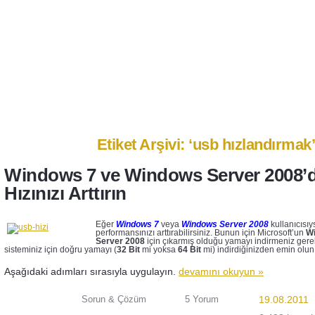
Anasayfa
Ben Kimim?
İletişim
Etiket Arşivi: ‘usb hızlandırmak
Windows 7 ve Windows Server 2008’
Hızınızı Arttırın
Eğer
Windows 7
veya
Windows Server 2008
kullanıcısı
performansınızı arttırabilirsiniz. Bunun için Microsoft’un
W
Server 2008
için çıkarmış olduğu yamayı indirmeniz gereki
sisteminiz için doğru yamayı (
32 Bit
mi yoksa
64 Bit
mi) indirdiğinizden emin olun
Aşağıdaki adımları sırasıyla uygulayın.
devamını okuyun »
Sorun & Çözüm
5 Yorum
19.08.2011