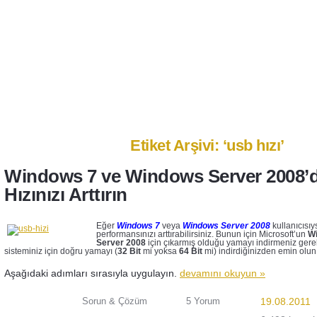
Anasayfa
Ben Kimim?
İletişim
Etiket Arşivi: ‘usb hızı’
Windows 7 ve Windows Server 2008’
Hızınızı Arttırın
Eğer
Windows 7
veya
Windows Server 2008
kullanıcısı
performansınızı arttırabilirsiniz. Bunun için Microsoft’un
W
Server 2008
için çıkarmış olduğu yamayı indirmeniz gereki
sisteminiz için doğru yamayı (
32 Bit
mi yoksa
64 Bit
mi) indirdiğinizden emin olun
Aşağıdaki adımları sırasıyla uygulayın.
devamını okuyun »
Sorun & Çözüm
5 Yorum
19.08.2011