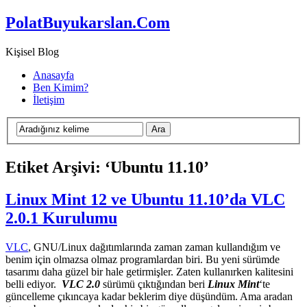
PolatBuyukarslan.Com
Kişisel Blog
Anasayfa
Ben Kimim?
İletişim
Etiket Arşivi: ‘Ubuntu 11.10’
Linux Mint 12 ve Ubuntu 11.10’da VLC
2.0.1 Kurulumu
VLC
, GNU/Linux dağıtımlarında zaman zaman kullandığım ve
benim için olmazsa olmaz programlardan biri. Bu yeni sürümde
tasarımı daha güzel bir hale getirmişler. Zaten kullanırken kalitesini
belli ediyor.
VLC 2.0
sürümü çıktığından beri
Linux Mint
‘te
güncelleme çıkıncaya kadar beklerim diye düşündüm. Ama aradan