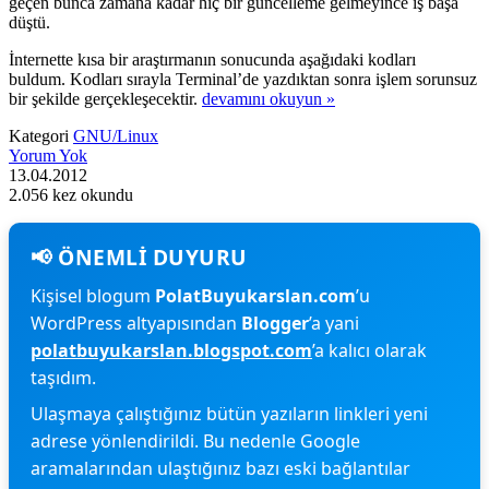
geçen bunca zamana kadar hiç bir güncelleme gelmeyince iş başa
düştü.
İnternette kısa bir araştırmanın sonucunda aşağıdaki kodları
buldum. Kodları sırayla Terminal’de yazdıktan sonra işlem sorunsuz
bir şekilde gerçekleşecektir.
devamını okuyun »
Kategori
GNU/Linux
Yorum Yok
13.04.2012
2.056 kez okundu
Kişisel blogum
PolatBuyukarslan.com
’u
WordPress altyapısından
Blogger
’a yani
polatbuyukarslan.blogspot.com
’a kalıcı olarak
taşıdım.
Ulaşmaya çalıştığınız bütün yazıların linkleri yeni
adrese yönlendirildi. Bu nedenle Google
aramalarından ulaştığınız bazı eski bağlantılar