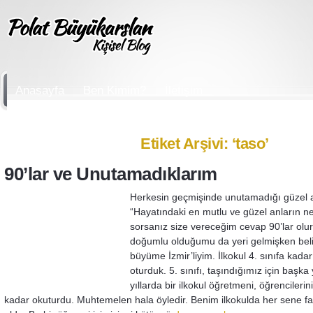
Anasayfa
Ben Kimim?
İletişim
Etiket Arşivi: ‘taso’
90’lar ve Unutamadıklarım
Herkesin geçmişinde unutamadığı güzel an
“Hayatındaki en mutlu ve güzel anların n
sorsanız size vereceğim cevap 90’lar olu
doğumlu olduğumu da yeri gelmişken bel
büyüme İzmir’liyim. İlkokul 4. sınıfa kad
oturduk. 5. sınıfı, taşındığımız için baş
yıllarda bir ilkokul öğretmeni, öğrencilerini
kadar okuturdu. Muhtemelen hala öyledir. Benim ilkokulda her sene f