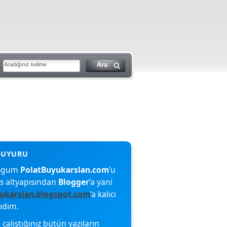
blogum
PolatBuyukarslan.com
’u
s altyapısından
Blogger
’a yani
ukarslan.blogspot.com
’a kalıcı
şıdım.
çalıştığınız bütün yazıların