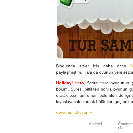
Blogumda sizler için daha önce
S
paylaşmıştım. Hâlâ da oyunun yeni sezonl
Holiday! Hero
, Score Hero oyununun içer
bölüm. Süresi bittikten sonra oyunun gi
olarak bazı antreman bölümleri de için
kıyaslayacak olursak bölümleri geçmek b
devamını okuyun »
Android
Commen
(1)