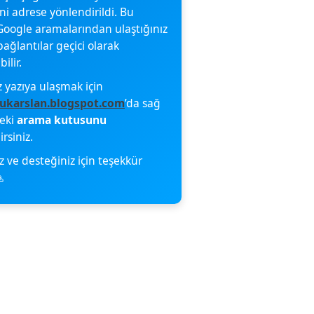
eni adrese yönlendirildi. Bu
oogle aramalarından ulaştığınız
bağlantılar geçici olarak
ilir.
z yazıya ulaşmak için
ukarslan.blogspot.com
’da sağ
deki
arama kutusunu
irsiniz.
z ve desteğiniz için teşekkür
