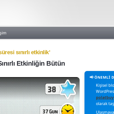
işim
süresi sınırlı etkinlik’
ınırlı Etkinliğin Bütün
Kişisel 
WordPres
polatbuy
olarak ta
Ulaşmaya 