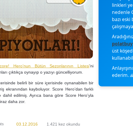
linkleri y
nedenle G
bazı eski 
çalışmayab
Aradığını
polatbuy
üst köşe
kullanabil
core! Hero’nun Bütün Sezonlarının Listesi
’ni
Anlayışını
arı çıktıkça oynayıp o yazıyı güncelliyorum.
ederim. 
isinde belirli bir süre içerisinde oynanabilen bir
riş ekranından kayboluyor. Score Hero’dan farklı
e dahil edilmiş. Ayrıca bana göre Score Hero’yla
iraz daha zor.
ts
03.12.2016
1.421 kez okundu