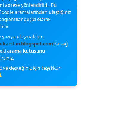
eni adrese yönlendirildi. Bu
oogle aramalarından ulaştığınız
bağlantılar geçici olarak
ilir.
z yazıya ulaşmak için
ukarslan.blogspot.com
’da sağ
deki
arama kutusunu
irsiniz.
z ve desteğiniz için teşekkür