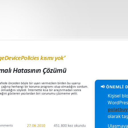
im
ageDevicePolicies kısmı yok’
malı Hatasının Çözümü
afede önceden böyle bir uyarı vermezken birden bu uyarıyı
çağırıp herhangi bir koruma programı olup olmadığını sordum.
olmadığını söyledi. İnternette kısa bir araştırmadan sonra
ceğini gösteren yazılardan biri sorunumu çözmeme yetti.
Kişisel 
WordPres
polatbuy
olarak ta
Ulaşmaya 
omments
27.06.2010
451.800 kez okundu