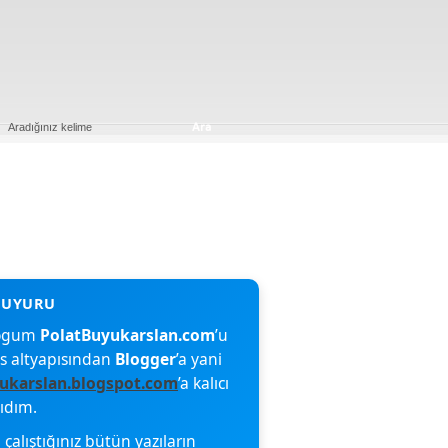
blogum
PolatBuyukarslan.com
’u
s altyapısından
Blogger
’a yani
ukarslan.blogspot.com
’a kalıcı
şıdım.
çalıştığınız bütün yazıların