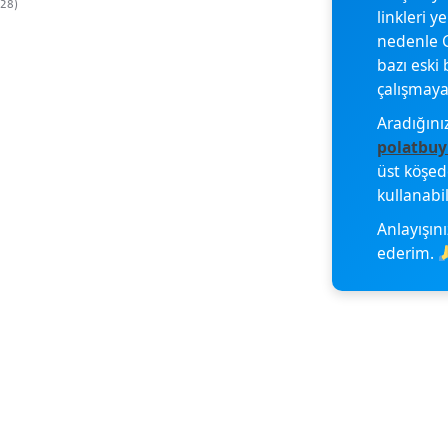
228)
linkleri y
nedenle G
bazı eski 
çalışmayab
Aradığını
polatbuy
üst köşe
kullanabil
Anlayışını
ederim.