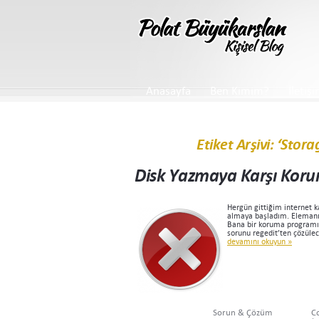
Anasayfa
Ben Kimim?
İletiş
Etiket Arşivi: ‘Stor
Disk Yazmaya Karşı Koru
Hergün gittiğim internet k
almaya başladım. Elemanı 
Bana bir koruma programı 
sorunu regedit’ten çözüle
devamını okuyun »
Sorun & Çözüm
C