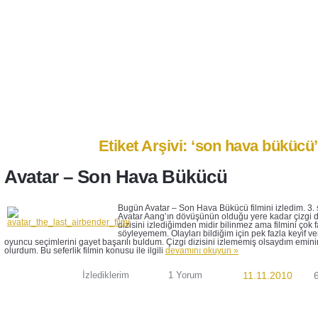
Anasayfa
Ben Kimim?
İletişim
Etiket Arşivi: ‘son hava bükücü’
Avatar – Son Hava Bükücü
Bugün Avatar – Son Hava Bükücü filmini izledim. 3.
Avatar Aang’ın dövüşünün olduğu yere kadar çizgi diz
dizisini izlediğimden midir bilinmez ama filmini çok
söyleyemem. Olayları bildiğim için pek fazla keyif v
oyuncu seçimlerini gayet başarılı buldum. Çizgi dizisini izlememiş olsaydım emin
olurdum. Bu seferlik filmin konusu ile ilgili
devamını okuyun »
İzlediklerim
1 Yorum
11.11.2010