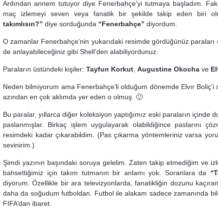
Ardından annem tutuyor diye Fenerbahçe’yi tutmaya başladım. Fak
maç izlemeyi seven veya fanatik bir şekilde takip eden biri o
takımlısın?”
diye sorduğunda
“Fenerbahçe”
diyordum.
O zamanlar Fenerbahçe’nin yukarıdaki resimde gördüğünüz paraları e
de anlayabileceğiniz gibi Shell’den alabiliyordunuz.
Paraların üstündeki kişiler:
Tayfun Korkut
,
Augustine Okocha
ve
El
Neden bilmiyorum ama Fenerbahçe’li olduğum dönemde Elvır Boliç’i 
azından en çok aklımda yer eden o olmuş. 🙂
Bu paralar, yıllarca diğer koleksiyon yaptığımız eski paraların içinde 
paslanmışlar. Birkaç işlem uygulayarak olabildiğince paslarını çö
resimdeki kadar çıkarabildim. (Pas çıkarma yöntemleriniz varsa yor
sevinirim.)
Şimdi yazının başındaki soruya gelelim. Zaten takip etmediğim ve i
bahsettiğimiz için takım tutmanın bir anlamı yok. Soranlara da
“T
diyorum. Özellikle bir ara televizyonlarda, fanatikliğin dozunu kaçıra
daha da soğudum futboldan. Futbol ile alakam sadece zamanında bi
FIFA’dan ibaret.