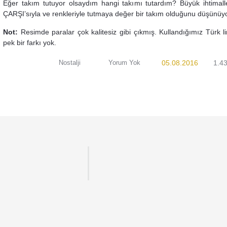
Eğer takım tutuyor olsaydım hangi takımı tutardım? Büyük ihtimal
ÇARŞI’sıyla ve renkleriyle tutmaya değer bir takım olduğunu düşünü
Not:
Resimde paralar çok kalitesiz gibi çıkmış. Kullandığımız Türk lir
pek bir farkı yok.
Nostalji
Yorum Yok
05.08.2016
1.4