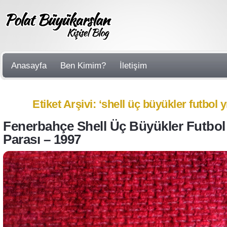
Anasayfa
Ben Kimim?
İletişim
Etiket Arşivi: ‘shell üç büyükler futbol yı
Fenerbahçe Shell Üç Büyükler Futbol Y
Parası – 1997