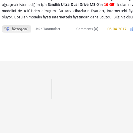
uğraşmak istemediğim için
Sandisk Ultra Dual Drive M3.0
’ın
16 GB
’lık olanın
modelini de A101’den almıştım. Bu tarz cihazların fiyatları, internetteki fi
oluyor. Bozulan modelin fiyatı internetteki fiyatından daha ucuzdu. Bilginiz ols
Ürün Tanıtımları
Comments (0)
05.04.2017