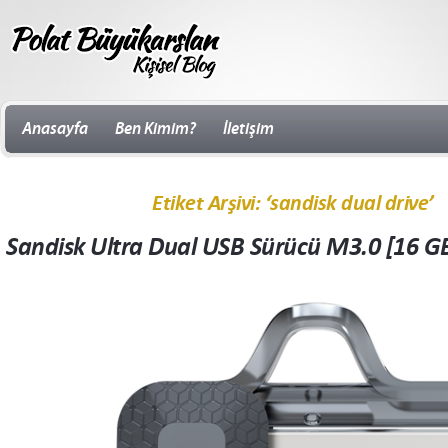
Anasayfa
Ben Kimim?
İletişim
Etiket Arşivi: ‘sandisk dual drive’
Sandisk Ultra Dual USB Sürücü M3.0 [16 GB