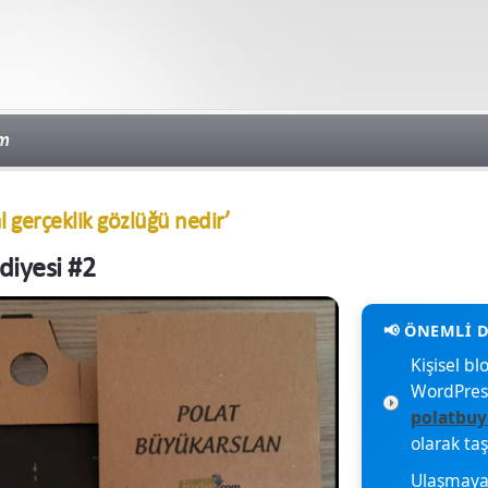
im
al gerçeklik gözlüğü nedir’
diyesi #2
Kişisel 
WordPres
polatbuy
olarak ta
Ulaşmaya 