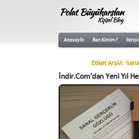
Anasayfa
Ben Kimim?
İletiş
Etiket Arşivi: ‘san
İndir.Com’dan Yeni Yıl He