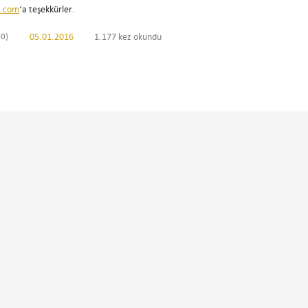
r.com
‘a teşekkürler.
0)
05.01.2016
1.177 kez okundu