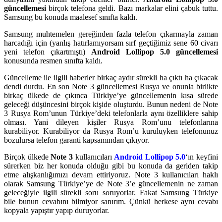
güncellemesi
birçok telefona geldi. Bazı markalar elini çabuk tuttu.
Samsung bu konuda maalesef sınıfta kaldı.
Samsung muhtemelen gereğinden fazla telefon çıkarmayla zaman
harcadığı için (yanlış hatırlamıyorsam sırf geçtiğimiz sene 60 civarı
yeni telefon çıkartmıştı)
Android Lollipop 5.0 güncellemesi
konusunda resmen sınıfta kaldı.
Güncelleme ile ilgili haberler birkaç aydır sürekli ha çıktı ha çıkacak
dendi durdu. En son Note 3 güncellemesi Rusya ve onunla birlikte
birkaç ülkede de çıkınca Türkiye’ye güncellemenin kısa sürede
geleceği düşüncesini birçok kişide oluşturdu. Bunun nedeni de Note
3 Rusya Rom’unun Türkiye’deki telefonlarla aynı özelliklere sahip
olması. Yani dileyen kişiler Rusya Rom’unu telefonlarına
kurabiliyor. Kurabiliyor da Rusya Rom’u kuruluyken telefonunuz
bozulursa telefon garanti kapsamından çıkıyor.
Birçok ülkede
Note 3
kullanıcıları
Android Lollipop 5.0
‘ın keyfini
sürerken biz her konuda olduğu gibi bu konuda da geriden takip
etme alışkanlığımızı devam ettiriyoruz. Note 3 kullanıcıları haklı
olarak Samsung Türkiye’ye de Note 3’e güncellemenin ne zaman
geleceğiyle ilgili sürekli soru soruyorlar. Fakat Samsung Türkiye
bile bunun cevabını bilmiyor sanırım. Çünkü herkese aynı cevabı
kopyala yapıştır yapıp duruyorlar.