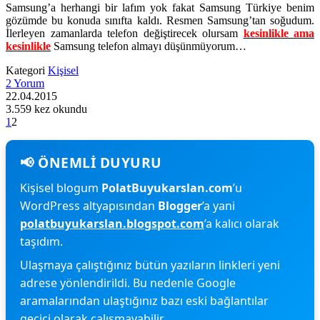
Samsung’a herhangi bir lafım yok fakat Samsung Türkiye benim
gözümde bu konuda sınıfta kaldı. Resmen Samsung’tan soğudum.
İlerleyen zamanlarda telefon değiştirecek olursam
kesinlikle ama
kesinlikle
Samsung telefon almayı düşünmüyorum…
Kategori
Kişisel
2 Yorum
22.04.2015
3.559 kez okundu
1
2
Kişisel blogum
PolatBuyukarslan.com
’u
WordPress altyapısından
Blogger
’a yani
polatbuyukarslan.blogspot.com
’a kalıcı olarak
taşıdım.
Ulaşmaya çalıştığınız bütün yazıların linkleri yeni
adrese yönlendirildi. Bu nedenle Google
aramalarından ulaştığınız bazı eski bağlantılar
geçici olarak çalışmayabilir.