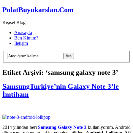
PolatBuyukarslan.Com
Kişisel Blog
Anasayfa
Ben Kimim?
İletişim
Etiket Arşivi: ‘samsung galaxy note 3’
SamsungTurkiye’nin Galaxy Note 3’le
İmtihanı
2014 yılından beri
Samsung Galaxy Note 3
kullanıyorum. Android
dünyasını yakından takip edenler bilirler.
Android Lollipop 5.0