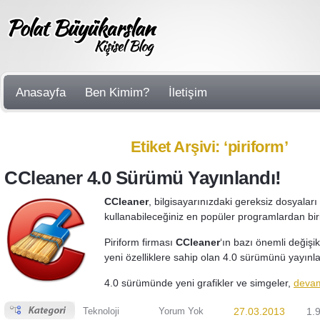
Anasayfa
Ben Kimim?
İletişim
Etiket Arşivi: ‘piriform’
CCleaner 4.0 Sürümü Yayınlandı!
CCleaner
, bilgisayarınızdaki gereksiz dosyaları 
kullanabileceğiniz en popüler programlardan biri
Piriform firması
CCleaner
‘ın bazı önemli değişikl
yeni özelliklere sahip olan 4.0 sürümünü yayınla
4.0 sürümünde yeni grafikler ve simgeler,
devam
Teknoloji
Yorum Yok
27.03.2013
1.