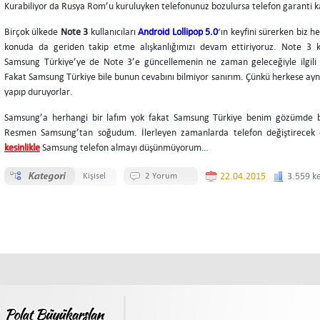
Kurabiliyor da Rusya Rom’u kuruluyken telefonunuz bozulursa telefon garanti k
Birçok ülkede
Note 3
kullanıcıları
Android Lollipop 5.0
‘ın keyfini sürerken biz 
konuda da geriden takip etme alışkanlığımızı devam ettiriyoruz. Note 3 kul
Samsung Türkiye’ye de Note 3’e güncellemenin ne zaman geleceğiyle ilgili s
Fakat Samsung Türkiye bile bunun cevabını bilmiyor sanırım. Çünkü herkese aynı
yapıp duruyorlar.
Samsung’a herhangi bir lafım yok fakat Samsung Türkiye benim gözümde bu
Resmen Samsung’tan soğudum. İlerleyen zamanlarda telefon değiştirecek
kesinlikle
Samsung telefon almayı düşünmüyorum…
Kişisel
2 Yorum
22.04.2015
3.559 k