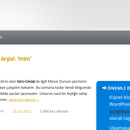
im
 Arşivi: ‘mim’
birisi olan
Soru-Cevap
ile ilgili Mesut Dursun yazmamı
rmeye çalışalım bakalım. Bu zamana kadar kendi blogumda
şekilde yazılar yazmadım. Umarım nasıl bir kişiliğe sahip
Kişisel 
lirim.
devamını okuyun »
WordPres
polatbuy
4)
25.12.2012
3.646 kez okundu
olarak ta
Ulaşmaya 