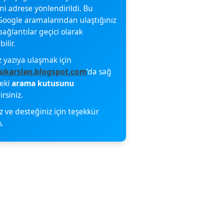
eni adrese yönlendirildi. Bu
oogle aramalarından ulaştığınız
bağlantılar geçici olarak
ilir.
z yazıya ulaşmak için
ukarslan.blogspot.com
’da sağ
deki
arama kutusunu
irsiniz.
z ve desteğiniz için teşekkür
