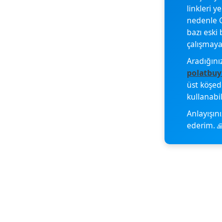
linkleri y
nedenle G
bazı eski 
çalışmayab
Aradığını
polatbuy
üst köşe
kullanabil
Anlayışını
ederim. 