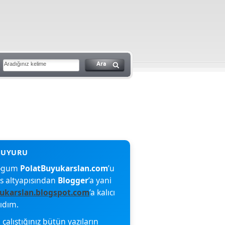
blogum
PolatBuyukarslan.com
’u
s altyapısından
Blogger
’a yani
ukarslan.blogspot.com
’a kalıcı
şıdım.
çalıştığınız bütün yazıların