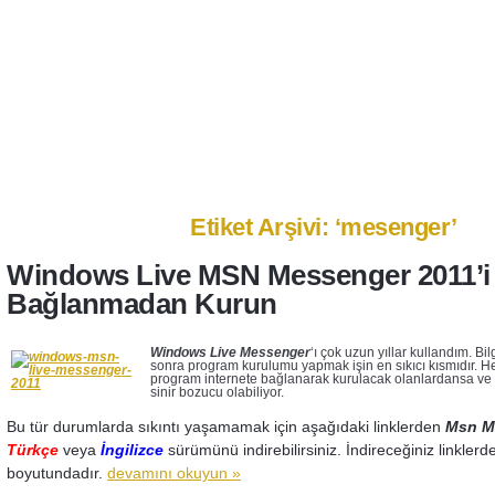
Anasayfa
Ben Kimim?
İletişim
Etiket Arşivi: ‘mesenger’
Windows Live MSN Messenger 2011’i 
Bağlanmadan Kurun
Windows Live Messenger
‘ı çok uzun yıllar kullandım. Bi
sonra program kurulumu yapmak işin en sıkıcı kısmıdır. He
program internete bağlanarak kurulacak olanlardansa ve i
sinir bozucu olabiliyor.
Bu tür durumlarda sıkıntı yaşamamak için aşağıdaki linklerden
Msn M
Türkçe
veya
İngilizce
sürümünü indirebilirsiniz. İndireceğiniz linklerd
boyutundadır.
devamını okuyun »