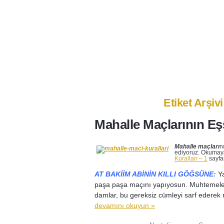
Anasayfa
Ben Kimim?
İlet
Etiket Arşiv
Mahalle Maçlarının Eşs
Mahalle maçları
n
ediyoruz. Okumaya
Kuralları – 1
sayfas
AT BAKİİM ABİNİN KILLI GÖĞSÜNE:
Ya
paşa paşa maçını yapıyosun. Muhtemele
damlar, bu gereksiz cümleyi sarf ederek m
devamını okuyun »