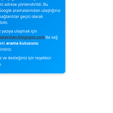
eni adrese yönlendirildi. Bu
oogle aramalarından ulaştığınız
bağlantılar geçici olarak
ilir.
z yazıya ulaşmak için
ukarslan.blogspot.com
’da sağ
deki
arama kutusunu
irsiniz.
z ve desteğiniz için teşekkür
