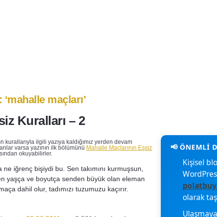
işim
i: ‘mahalle maçları’
iz Kuralları – 2
ın kurallarıyla ilgili yazıya kaldığımız yerden devam
nlar varsa yazının ilk bölümünü
Mahalle Maçlarının Eşsiz
ından okuyabilirler.
Kişisel 
 ne iğrenç bişiydi bu. Sen takımını kurmuşsun,
WordPres
n yaşça ve boyutça senden büyük olan eleman
polatbuy
aça dahil olur, tadımızı tuzumuzu kaçırır.
olarak ta
Ulaşmaya 