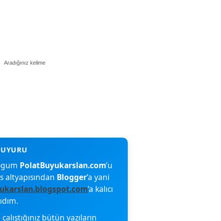
blogum
PolatBuyukarslan.com
’u
s altyapısından
Blogger
’a yani
ukarslan.blogspot.com
’a kalıcı
şıdım.
çalıştığınız bütün yazıların