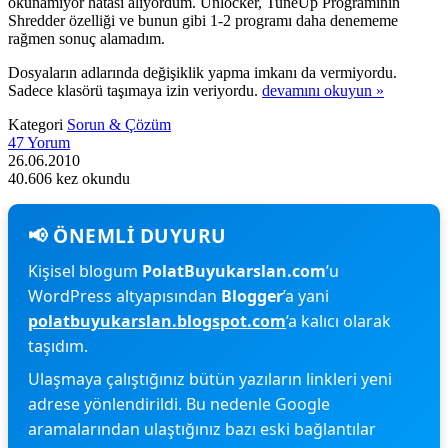
okunamıyor hatası alıyordum. Unlocker, TuneUp Programının
Shredder özelliği ve bunun gibi 1-2 programı daha denememe
rağmen sonuç alamadım.
Dosyaların adlarında değişiklik yapma imkanı da vermiyordu.
Sadece klasörü taşımaya izin veriyordu.
devamını okuyun »
Kategori
Sorun & Çözüm
47 Yorum
26.06.2010
40.606 kez okundu
Kişisel blogum
PolatBuyukarslan.com
’u
WordPress altyapısından
Blogger
’a yani
polatbuyukarslan.blogspot.com
’a kalıcı olarak
taşıdım.
Ulaşmaya çalıştığınız bütün yazıların linkleri yeni
adrese yönlendirildi. Bu nedenle Google
aramalarından ulaştığınız bazı eski bağlantılar