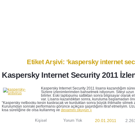
Anasayfa
Ben Kimim?
İletişim
Etiket Arşivi: ‘kaspersky internet sec
Kaspersky Internet Security 2011 İzle
Kaspersky Internet Security 2011 lisansı kazandığım süred
Sizlere izlenimlerimden bahsetmek istiyorum. Siteyi uzun 
bilirler. Eski laptopumu sattıktan sonra bilgisayar olarak
var. Lisansı kazandıktan sonra, kuruluma başlamadan ö
“Kaspersky netbooku kesin kastıracak ve kurduktan sonra büyük ihtimalle silmek 
Kurulumdan sonraki performansı görünce açıkçası şaşırdığımı itiraf etmeliyim. Uz
kısa süreliğine de olsa kullanmış ve
devamını okuyun »
Kişisel
Yorum Yok
20.01.2011
2.26