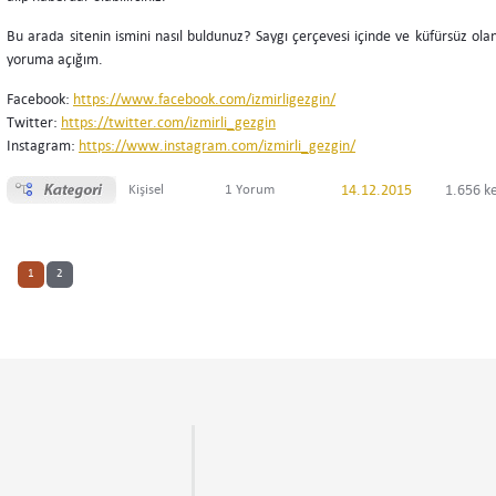
Bu arada sitenin ismini nasıl buldunuz? Saygı çerçevesi içinde ve küfürsüz olan
yoruma açığım.
Facebook:
https://www.facebook.com/izmirligezgin/
Twitter:
https://twitter.com/izmirli_gezgin
Instagram:
https://www.instagram.com/izmirli_gezgin/
Kişisel
1 Yorum
14.12.2015
1.656 k
1
2