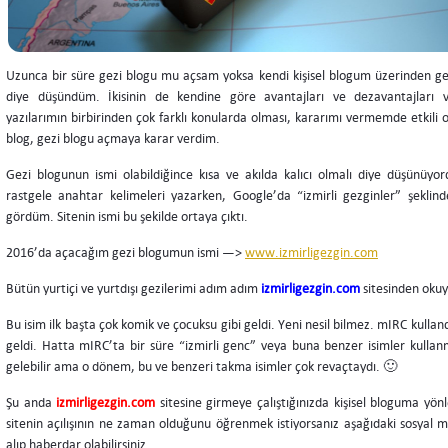
Uzunca bir süre gezi blogu mu açsam yoksa kendi kişisel blogum üzerinden ge
diye düşündüm. İkisinin de kendine göre avantajları ve dezavantajları v
yazılarımın birbirinden çok farklı konularda olması, kararımı vermemde etkili 
blog, gezi blogu açmaya karar verdim.
Gezi blogunun ismi olabildiğince kısa ve akılda kalıcı olmalı diye düşünü
rastgele anahtar kelimeleri yazarken, Google’da “izmirli gezginler” şeklind
gördüm. Sitenin ismi bu şekilde ortaya çıktı.
2016’da açacağım gezi blogumun ismi —>
www.izmirligezgin.com
Bütün yurtiçi ve yurtdışı gezilerimi adım adım
izmirligezgin.com
sitesinden okuy
Bu isim ilk başta çok komik ve çocuksu gibi geldi. Yeni nesil bilmez. mIRC kulla
geldi. Hatta mIRC’ta bir süre “izmirli genc” veya buna benzer isimler kullanm
gelebilir ama o dönem, bu ve benzeri takma isimler çok revaçtaydı. 🙂
Şu anda
izmirligezgin.com
sitesine girmeye çalıştığınızda kişisel bloguma yönle
sitenin açılışının ne zaman olduğunu öğrenmek istiyorsanız aşağıdaki sosyal m
alıp haberdar olabilirsiniz.