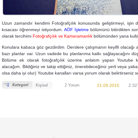
Uzun zamandır kendimi Fotoğrafçılık konusunda geliştirmeyi, işin d
kısacası öğrenmeyi istiyordum.
AÖF İşletme
bölümünü bitirdikten son
olarak tercihimi
Fotoğrafçılık ve Kameramanlık
bölümünden yana kull
Konulara kabaca göz gezdirdim. Derslere çalışmanın keyifli olacağı 
bazı planlar var. Uzun vadede bu planlarıma katkı sağlayacağını d
Bölüme ek olarak fotoğrafçılık üzerine anlatım yapan Youtube ka
alacağım. Bildiğiniz ve takip ettiğiniz, önerebileceğiniz yerli veya yaba
olsa daha iyi olur) Youtube kanalları varsa yorum olarak belirtirseniz s
Kişisel
2 Yorum
21.09.2015
2.32