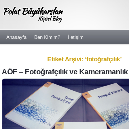
Anasayfa
Ben Kimim?
İletişim
Etiket Arşivi: ‘fotoğrafçılık’
AÖF – Fotoğrafçılık ve Kameramanlı