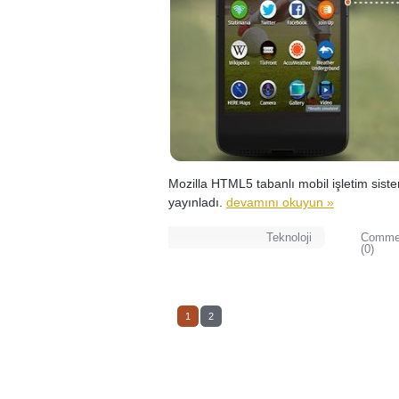
Mozilla HTML5 tabanlı mobil işletim sist
yayınladı.
devamını okuyun »
Teknoloji
Comme
(0)
1
2