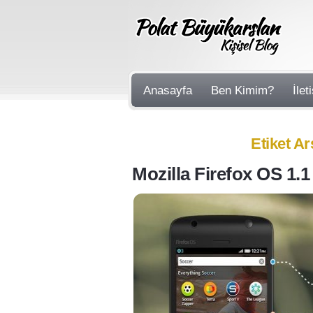
Anasayfa
Ben Kimim?
İlet
Etiket Arş
Mozilla Firefox OS 1.