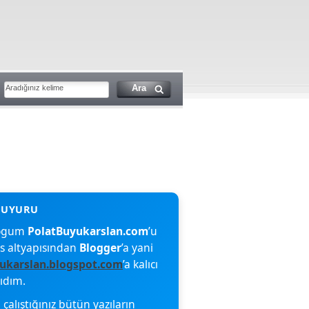
blogum
PolatBuyukarslan.com
’u
s altyapısından
Blogger
’a yani
ukarslan.blogspot.com
’a kalıcı
şıdım.
çalıştığınız bütün yazıların