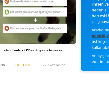
linkleri y
nedenle G
bazı eski 
çalışmayab
Aradığını
polatbuy
üst köşe
kullanabil
emi olan
Firefox OS
‘un ilk güncellemesini
Anlayışını
ederim. 
nts
10.10.2013
1.779 kez okundu