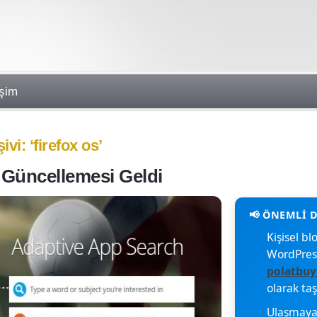
işim
ivi: ‘firefox os’
1 Güncellemesi Geldi
Kişisel 
WordPres
polatbuy
olarak ta
Ulaşmaya 