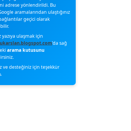
eni adrese yönlendirildi. Bu
oogle aramalarından ulaştığınız
bağlantılar geçici olarak
ilir.
z yazıya ulaşmak için
ukarslan.blogspot.com
’da sağ
deki
arama kutusunu
irsiniz.
z ve desteğiniz için teşekkür
