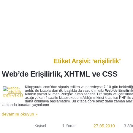
Anasayfa
Ben Kimim?
İletişim
Etiket Arşivi: ‘erişilirlik’
Web’de Erişilirlik, XHTML ve CSS
Kitapyurdu.com’dan sipariş edilen ve neredeyse 7-10 gün beklediğ
geldi. Bu kitaplardan ilki başlıkta da yazdığım gibi
Web’de Erişilirl
Kitabın yazarı Numan Pekgöz. Kitap sadece 115 sayfa ve içerisinde
aşağı yukarı 4 saatte kitabı okudum.Aldığım ikinci kitap ise PHP ile al
daha okumaya başlamadım. Bu kitaba göre biraz daha zaman alacak
zamanda buradan yayınlarım.
devamını okuyun »
Kişisel
1 Yorum
27.05.2010
3.89