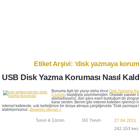
Anasayfa
Ben Kimim?
İletişim
Etiket Arşivi: ‘disk yazmaya koruma
USB Disk Yazma Koruması Nasıl Kaldır
Bununla ilgili bir yazıyı daha önce
Disk Yazmaya Kar
Çözümü
başlığıyla yayımlamıştım. Oradaki yapılan 
alamadıysanız, dün şans eseri bulduğum bir progr
karar verdim. Benim gibi internet kafeden işlerinizi h
internet kafelerde, usb belleğinize bir dosya atmaya çalıştığınızda “Disk yazmaya 
alabiliyorsunuz.
devamını okuyun »
Sorun & Çözüm
161 Yorum
27.04.2011
242.153 kez