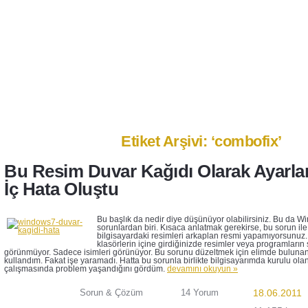
Anasayfa
Ben Kimim?
İletişim
Etiket Arşivi: ‘combofix’
Bu Resim Duvar Kağıdı Olarak Ayarla
İç Hata Oluştu
Bu başlık da nedir diye düşünüyor olabilirsiniz. Bu da Wi
sorunlardan biri. Kısaca anlatmak gerekirse, bu sorun ile
bilgisayardaki resimleri arkaplan resmi yapamıyorsunuz.
klasörlerin içine girdiğinizde resimler veya programların
görünmüyor. Sadece isimleri görünüyor. Bu sorunu düzeltmek için elimde bulunan 
kullandım. Fakat işe yaramadı. Hatta bu sorunla birlikte bilgisayarımda kurulu olan
çalışmasında problem yaşandığını gördüm.
devamını okuyun »
Sorun & Çözüm
14 Yorum
18.06.2011