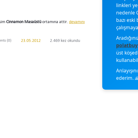
linkleri y
nedenle G
bazı eski 
esim
Cinnamon Masaüstü
ortamına attir.
devamını
çalışmayab
Aradığını
ts (0)
23.05.2012
2.469 kez okundu
polatbuy
üst köşe
kullanabil
Anlayışını
ederim. 