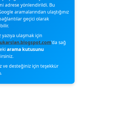
eni adrese yönlendirildi. Bu
oogle aramalarından ulaştığınız
bağlantılar geçici olarak
ilir.
z yazıya ulaşmak için
ukarslan.blogspot.com
’da sağ
deki
arama kutusunu
irsiniz.
z ve desteğiniz için teşekkür
