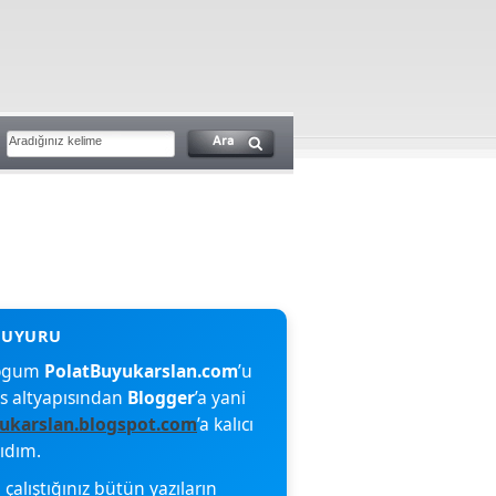
blogum
PolatBuyukarslan.com
’u
s altyapısından
Blogger
’a yani
ukarslan.blogspot.com
’a kalıcı
şıdım.
çalıştığınız bütün yazıların