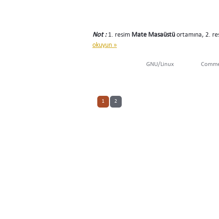
Not :
1. resim
Mate Masaüstü
ortamına, 2. r
okuyun »
GNU/Linux
Commen
1
2