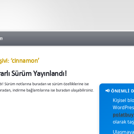
im
şivi: ‘cinnamon’
arlı Sürüm Yayınlandı!
ı! Sürüm notlarına buradan ve sürüm özelliklerine ise
radan, indirme bağlantılarına ise buradan ulaşabilirsiniz.
Kişisel 
WordPres
polatbuy
olarak ta
Ulaşmaya 