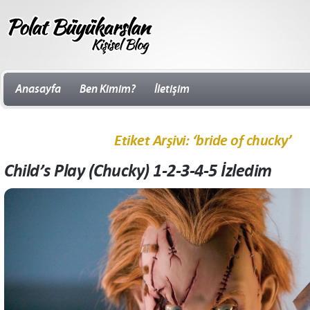
Anasayfa
Ben Kimim?
İletişim
Etiket Arşivi: ‘bride of chucky’
Child’s Play (Chucky) 1-2-3-4-5 İzledim