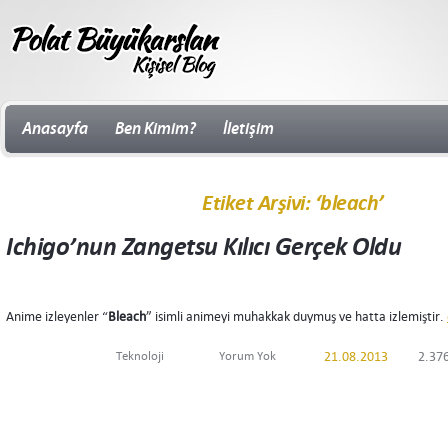
Anasayfa
Ben Kimim?
İletişim
Etiket Arşivi: ‘bleach’
Ichigo’nun Zangetsu Kılıcı Gerçek Oldu
Anime izleyenler “
Bleach
” isimli animeyi muhakkak duymuş ve hatta izlemiştir.
Teknoloji
Yorum Yok
21.08.2013
2.37