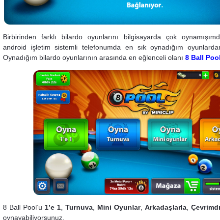
Birbirinden farklı bilardo oyunlarını bilgisayarda çok oynamışı
android işletim sistemli telefonumda en sık oynadığım oyunlarda
Oynadığım bilardo oyunlarının arasında en eğlenceli olanı
8 Ball Poo
8 Ball Pool’u
1’e 1
,
Turnuva
,
Mini Oyunlar
,
Arkadaşlarla
,
Çevrimdı
oynayabiliyorsunuz.