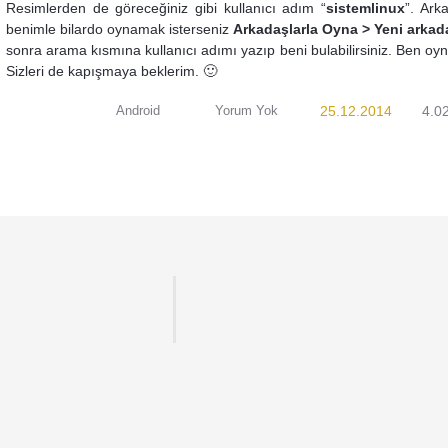
Resimlerden de göreceğiniz gibi kullanıcı adım “
sistemlinux
”. Ark
benimle bilardo oynamak isterseniz
Arkadaşlarla Oyna > Yeni arkad
sonra arama kısmına kullanıcı adımı yazıp beni bulabilirsiniz. Ben oyn
Sizleri de kapışmaya beklerim. 🙂
Android
Yorum Yok
25.12.2014
4.0