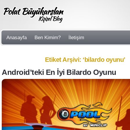
Anasayfa
Ben Kimim?
İletişim
Etiket Arşivi: ‘bilardo oyunu’
Android’teki En İyi Bilardo Oyunu