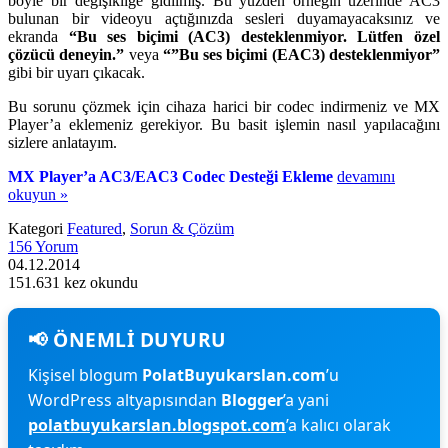
böyle bir değişikliğe gidilmiş. Bu yüzden örneğin üzerinde AC3
bulunan bir videoyu açtığınızda sesleri duyamayacaksınız ve
ekranda
“Bu ses biçimi (AC3) desteklenmiyor. Lütfen özel
çözücü deneyin.”
veya
“”Bu ses biçimi (EAC3) desteklenmiyor”
gibi bir uyarı çıkacak.
Bu sorunu çözmek için cihaza harici bir codec indirmeniz ve MX
Player’a eklemeniz gerekiyor. Bu basit işlemin nasıl yapılacağını
sizlere anlatayım.
MX Player’a AC3/EAC3 Codec Desteği Ekleme
devamını
okuyun »
Kategori
Featured
,
Sorun & Çözüm
156 Yorum
04.12.2014
151.631 kez okundu
Kişisel blogum
PolatBuyukarslan.com
’u
WordPress altyapısından
Blogger
’a yani
polatbuyukarslan.blogspot.com
’a kalıcı olarak