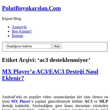
PolatBuyukarslan.Com
Kişisel Blog
Anasayfa
Ben Kimim?
İletişim
Etiket Arşivi: ‘ac3 desteklenmiyor’
MX Player’a AC3/EAC3 Desteği Nasıl
Eklenir?
Android’teki en popüler video oynatıcılardan biri olan (bence en
iyisi)
MX Player
‘a yapılan güncellemeyle birlikte
AC3
ve
MLP
desteği kaldırıldı. Söylendiğine göre lisans durumları yüzünden