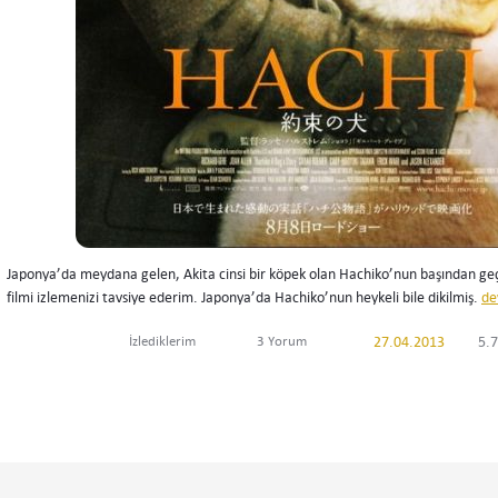
Japonya’da meydana gelen, Akita cinsi bir köpek olan Hachiko’nun başından geçe
filmi izlemenizi tavsiye ederim. Japonya’da Hachiko’nun heykeli bile dikilmiş.
de
İzlediklerim
3 Yorum
27.04.2013
5.