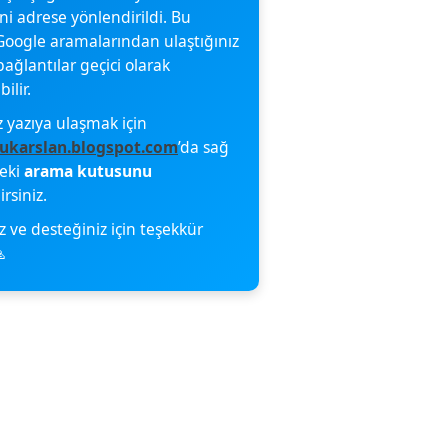
eni adrese yönlendirildi. Bu
oogle aramalarından ulaştığınız
bağlantılar geçici olarak
ilir.
z yazıya ulaşmak için
ukarslan.blogspot.com
’da sağ
deki
arama kutusunu
irsiniz.
z ve desteğiniz için teşekkür
