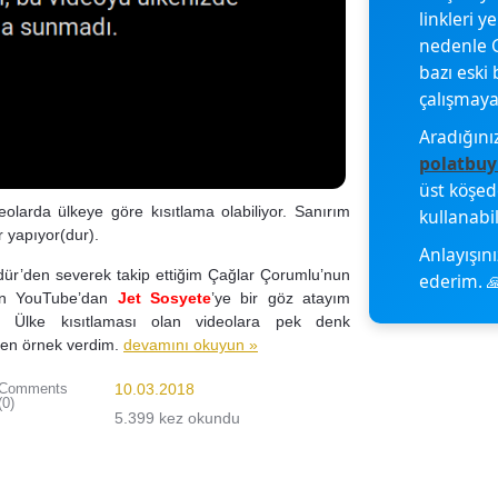
linkleri y
nedenle G
bazı eski 
çalışmayab
Aradığını
polatbuy
üst köşe
eolarda ülkeye göre kısıtlama olabiliyor. Sanırım
kullanabil
r yapıyor(dur).
Anlayışını
ür’den severek takip ettiğim Çağlar Çorumlu’nun
ederim. 
için YouTube’dan
Jet Sosyete
’ye bir göz atayım
. Ülke kısıtlaması olan videolara pek denk
den örnek verdim.
devamını okuyun »
Comments
10.03.2018
(0)
5.399 kez okundu