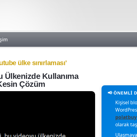
işim
outube ülke sınırlaması’
u Ülkenizde Kullanıma
Kesin Çözüm
Kişisel 
WordPres
polatbuy
olarak ta
Ulaşmaya 