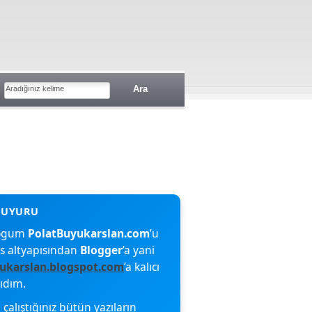
blogum
PolatBuyukarslan.com
’u
s altyapısından
Blogger
’a yani
ukarslan.blogspot.com
’a kalıcı
şıdım.
çalıştığınız bütün yazıların