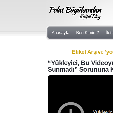
Anasayfa
Ben Kimim?
İlet
Etiket Arşivi: ‘y
“Yükleyici, Bu Videoy
Sunmadı” Sorununa 