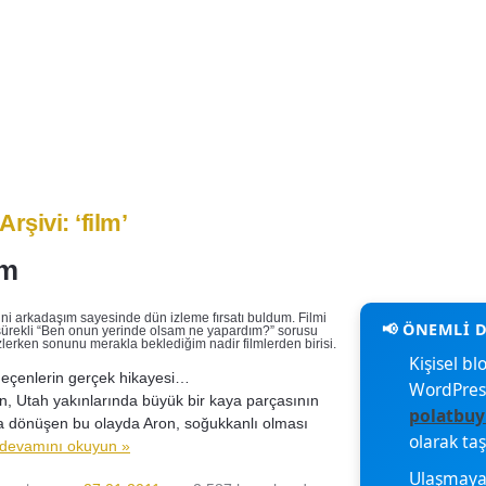
işim
Arşivi: ‘film’
im
ini arkadaşım sayesinde dün izleme fırsatı buldum. Filmi
sürekli “Ben onun yerinde olsam ne yapardım?” sorusu
izlerken sonunu merakla beklediğim nadir filmlerden birisi.
Kişisel 
eçenlerin gerçek hikayesi…
WordPres
n, Utah yakınlarında büyük bir kaya parçasının
polatbuy
zağa dönüşen bu olayda Aron, soğukkanlı olması
olarak ta
devamını okuyun »
Ulaşmaya 