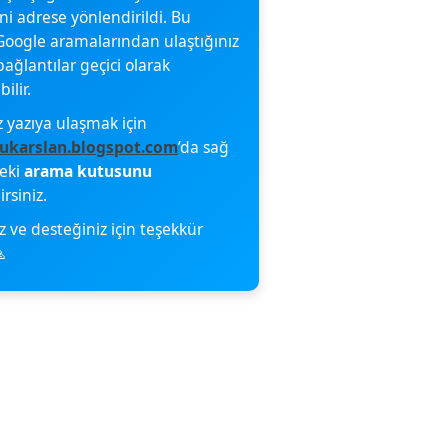
eni adrese yönlendirildi. Bu
oogle aramalarından ulaştığınız
bağlantılar geçici olarak
ilir.
z yazıya ulaşmak için
ukarslan.blogspot.com
’da sağ
deki
arama kutusunu
irsiniz.
z ve desteğiniz için teşekkür
