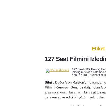
Anasayfa
Ben Kimim?
İlet
Etiket 
127 Saat Filmini İzled
127 Saat (127 Hours)
film
izlediğim sırada kafamda 
dönüp durdu. Ayrıca filmi 
Bilgi :
Dağcı Aron Ralston’un başından g
Filmin Konusu:
Genç bir dağcı olan Aro
arasına sıkışır. Hayatı için bir çeşit tu
gereken şoke edici bir çözüm yolu bulur.