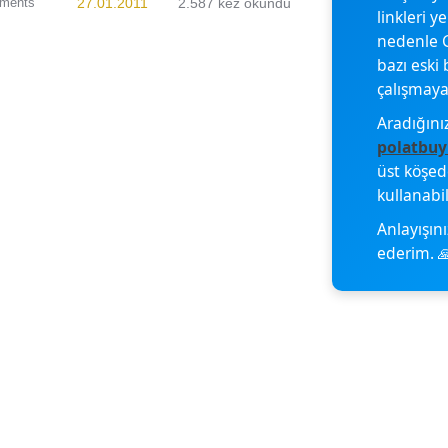
ments
27.01.2011
2.587 kez okundu
linkleri y
nedenle G
bazı eski 
çalışmayab
Aradığını
polatbuy
üst köşe
kullanabil
Anlayışını
ederim. 