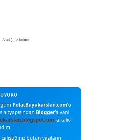
blogum
PolatBuyukarslan.com
’u
s altyapısından
Blogger
’a yani
ukarslan.blogspot.com
’a kalıcı
şıdım.
çalıştığınız bütün yazıların