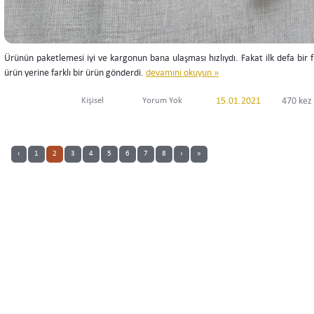
Ürünün paketlemesi iyi ve kargonun bana ulaşması hızlıydı. Fakat ilk defa bir fi
ürün yerine farklı bir ürün gönderdi.
devamını okuyun »
Kişisel
Yorum Yok
15.01.2021
470 kez
‹
1
2
3
4
5
6
7
8
›
»